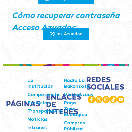
Cómo recuperar contraseña
Acceso Azuadoc
Link Azuadoc
REDES
La
Radio La
SOCIALES
Institución
Bakansota
Competencia
VisitaAzuay
ENLACES
PÁGINAS
Servicios
Pago
DE
Tasa
INTERÉS
Transparencia
Ecológica
Noticias
Compras
Intranet
Públicas