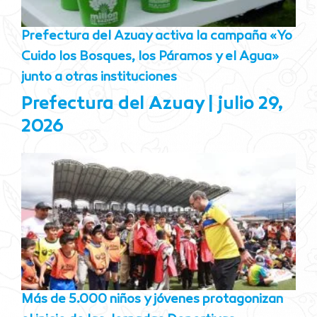
Prefectura del Azuay activa la campaña «Yo
Cuido los Bosques, los Páramos y el Agua»
junto a otras instituciones
Prefectura del Azuay
julio 29,
2026
Más de 5.000 niños y jóvenes protagonizan