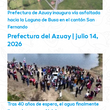
Prefectura de Azuay inaugura vía asfaltada
hacia la Laguna de Busa en el cantón San
Fernando
Prefectura del Azuay
julio 14,
2026
Tras 40 años de espera, el agua finalmente