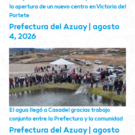
la apertura de un nuevo centro en Victoria del
Portete
Prefectura del Azuay
agosto
4, 2026
El agua llegó a Casadel gracias trabajo
conjunto entre la Prefectura y la comunidad
Prefectura del Azuay
agosto