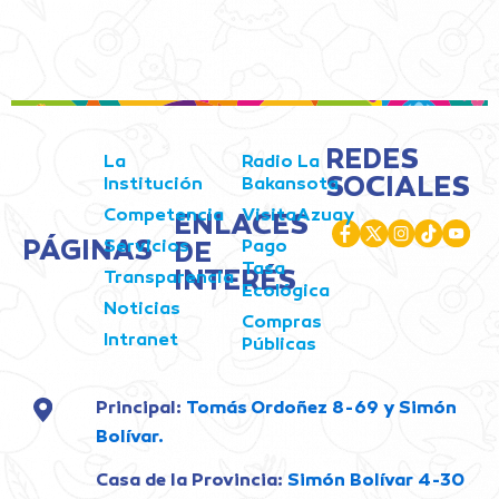
REDES
La
Radio La
SOCIALES
Institución
Bakansota
Competencia
VisitaAzuay
ENLACES
PÁGINAS
Servicios
Pago
DE
Tasa
INTERÉS
Transparencia
Ecológica
Noticias
Compras
Intranet
Públicas
Principal:
Tomás Ordoñez 8-69 y Simón
Bolívar.
Casa de la Provincia:
Simón Bolívar 4-30