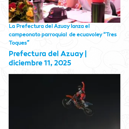
La Prefectura del Azuay lanza el
campeonato parroquial de ecuavoley “Tres
Toques”
Prefectura del Azuay
diciembre 11, 2025