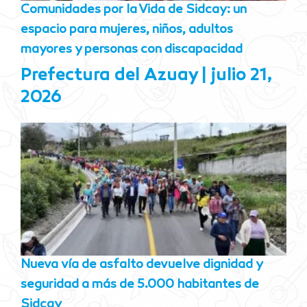
Comunidades por la Vida de Sidcay: un
espacio para mujeres, niños, adultos
mayores y personas con discapacidad
Prefectura del Azuay
julio 21,
2026
Nueva vía de asfalto devuelve dignidad y
seguridad a más de 5.000 habitantes de
Sidcay