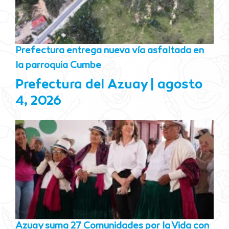
Prefectura entrega nueva vía asfaltada en
la parroquia Cumbe
Prefectura del Azuay
agosto
4, 2026
Azuay suma 27 Comunidades por la Vida con