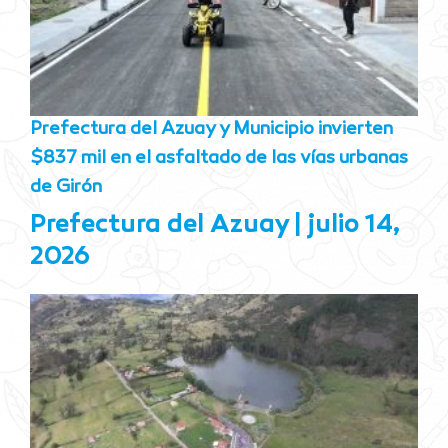
Prefectura del Azuay y Municipio invierten
$837 mil en el asfaltado de las vías urbanas
de Girón
Prefectura del Azuay
julio 14,
2026