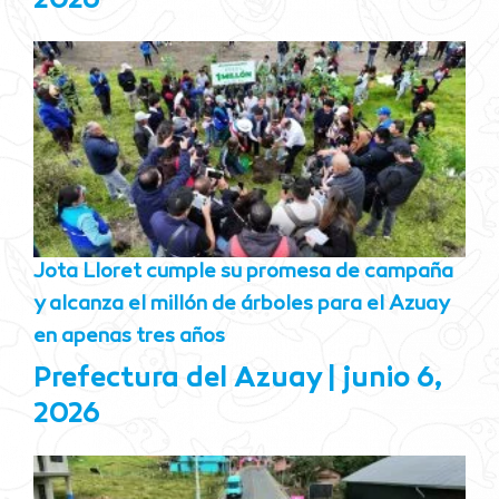
2026
Jota Lloret cumple su promesa de campaña
y alcanza el millón de árboles para el Azuay
en apenas tres años
Prefectura del Azuay
junio 6,
2026