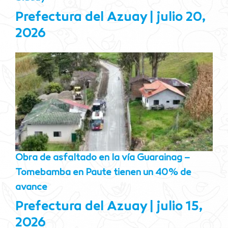
Prefectura del Azuay
julio 20,
2026
Obra de asfaltado en la vía Guarainag –
Tomebamba en Paute tienen un 40% de
avance
Prefectura del Azuay
julio 15,
2026