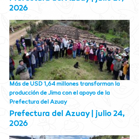
2026
Más de USD 1,64 millones transforman la
producción de Jima con el apoyo de la
Prefectura del Azuay
Prefectura del Azuay
julio 24,
2026