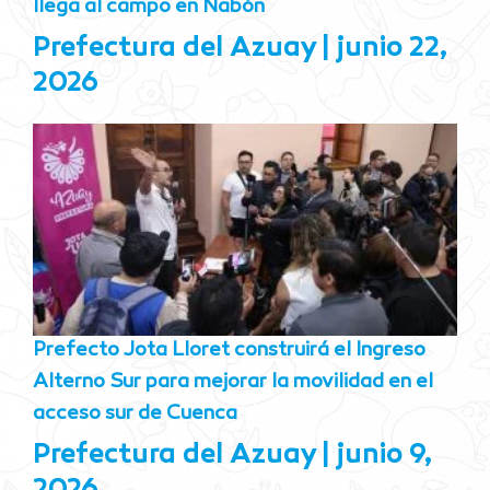
llega al campo en Nabón
Prefectura del Azuay
junio 22,
2026
Prefecto Jota Lloret construirá el Ingreso
Alterno Sur para mejorar la movilidad en el
acceso sur de Cuenca
Prefectura del Azuay
junio 9,