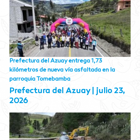
Prefectura del Azuay entrega 1,73
kilómetros de nueva vía asfaltada en la
parroquia Tomebamba
Prefectura del Azuay
julio 23,
2026