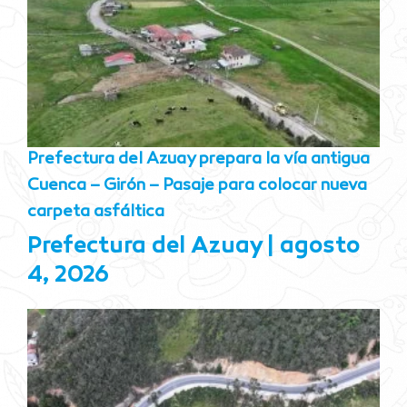
Prefectura del Azuay prepara la vía antigua
Cuenca – Girón – Pasaje para colocar nueva
carpeta asfáltica
Prefectura del Azuay
agosto
4, 2026