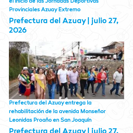
el inicio de las Jornadas Deportivas
Provinciales Azuay Extremo
Prefectura del Azuay
julio 27,
2026
Prefectura del Azuay entrega la
rehabilitación de la avenida Monseñor
Leonidas Proaño en San Joaquín
Prefectura del Azuay
julio 27,