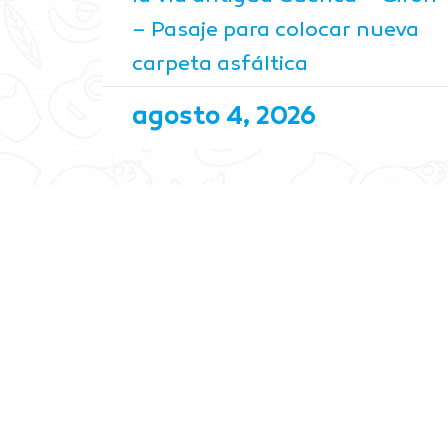
– Pasaje para colocar nueva
carpeta asfáltica
agosto 4, 2026
L
C
S
T
N