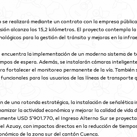
o se realizará mediante un contrato con la empresa pública
ensión alcanza los 15,2 kilómetros. El proyecto contempla la
ológicos para la gestión del tránsito y mejoras en la infra
ncuentra la implementación de un moderno sistema de telep
tiempos de espera. Además, se instalarán cámaras inteligent
ara fortalecer el monitoreo permanente de la vía. También
funcionales para los usuarios de las líneas de transporte q
 de una rotonda estratégica, la instalación de señalética i
mizar la actividad económica y mejorar la calidad de vida d
amente USD 5’901.770, el Ingreso Alterno Sur se proyecta
l Azuay, con impactos directos en la reducción de tiempos
 económico de la zona sur del cantón Cuenca.