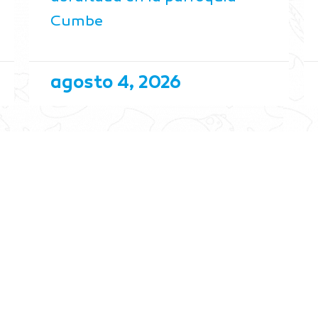
Cumbe
agosto 4, 2026
PÁGINAS
ENLACES DE INT
a Institución
Radio La Bakansota
ompetencia
VisitaAzuay
ervicios
Pago Tasa Ecológica
ransparencia
Compras Públicas
oticias