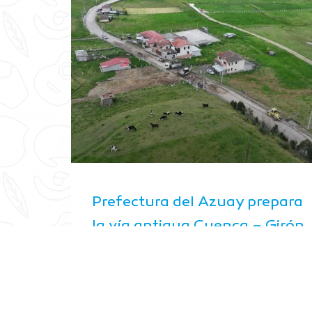
Prefectura del Azuay prepara
la vía antigua Cuenca – Girón
– Pasaje para colocar nueva
carpeta asfáltica
agosto 4, 2026